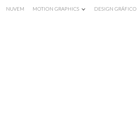
NUVEM
MOTION GRAPHICS
DESIGN GRÁFICO
ip to main content
Skip to navigat