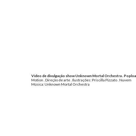
Vídeo
de d
ivu
lgação show Unknown Mortal Orchestra
. Poploa
Motion
. Direção de arte . Ilustrações: Priscilla Pizzato . Nuvem
Música: Unknown Mortal Orchestra