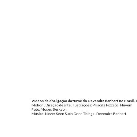
Vídeos de
d
ivulgação da
turnê do Devendra Banhart no Brasil
.
Motion . Direção de arte . Ilustrações:
Priscilla Pizzato . Nuvem
Foto: Moses Berkson
Música: Never Seen Such Good Things . Devendra Banhart