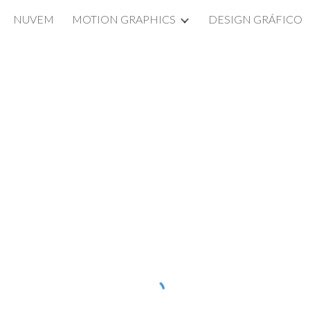
NUVEM
MOTION GRAPHICS
DESIGN GRÁFICO
ip to main content
Skip to navigat